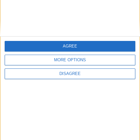
Verbindung -
Abonnieren Sie
unseren Newsletter
AGREE
MORE OPTIONS
DISAGREE
Subscribe
Alternative: