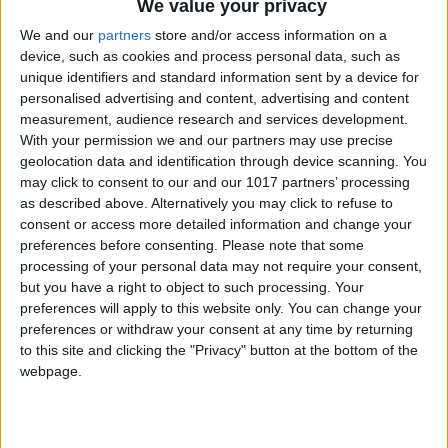
We value your privacy
bestätigt ist.
We and our
partners
store and/or access information on a
device, such as cookies and process personal data, such as
Wenn die Kosten für den Transfer höher sind als die in
unique identifiers and standard information sent by a device for
personalised advertising and content, advertising and content
Ihrer Reservierung angegebenen, werden wir Sie
measurement, audience research and services development.
With your permission we and our partners may use precise
benachrichtigen und Sie haben die Möglichkeit, Ihre
geolocation data and identification through device scanning. You
Reservierung zu stornieren und eine vollständige
may click to consent to our and our 1017 partners’ processing
as described above. Alternatively you may click to refuse to
Rückerstattung zu erhalten oder die Reservierung zum
consent or access more detailed information and change your
richtigen Preis vorzunehmen.
preferences before consenting.
Please note that some
processing of your personal data may not require your consent,
but you have a right to object to such processing. Your
Während Ihrer Reservierung müssen Sie mit einer Kredit-
preferences will apply to this website only. You can change your
preferences or withdraw your consent at any time by returning
oder Debitkarte bezahlen. Sie haben zwei Möglichkeiten:
to this site and clicking the "Privacy" button at the bottom of the
Zahlen Sie den Gesamtbetrag per Bankkonto oder zahlen
webpage.
Sie einen Prozentsatz mit Ihrer Kredit- oder Ladekarte (wie
während des Reservierungsvorgangs berechnet) und den