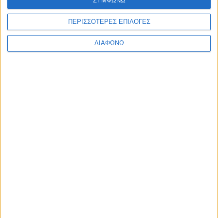
ΣΥΜΦΩΝΩ
Προσεκτικά
επιλεγμένο
ΠΕΡΙΣΣΟΤΕΡΕΣ ΕΠΙΛΟΓΕΣ
προσωπικό,
πρόθυμο να
ΔΙΑΦΩΝΩ
σας
εξυπηρετήσει
Άνετη και
ξεκούραστη
μεταφορά