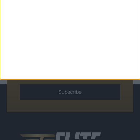
και μείνετε
συνδεδεμένοι
-Εγγραφείτε στο
Newsletter μας
Subscribe
Alternative: