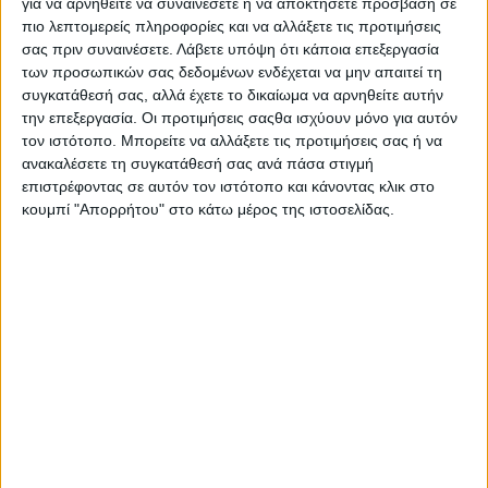
για να αρνηθείτε να συναινέσετε ή να αποκτήσετε πρόσβαση σε
κτίστηκαν πάνω στα ερείπια της αρχαίας
πόλης και μία τρίτη έξω από τα τείχη της. Οι
πιο λεπτομερείς πληροφορίες και να αλλάξετε τις προτιμήσεις
πλημμύρες του ποταμού Βαφύρα, οι σεισμοί
σας πριν συναινέσετε.
Λάβετε υπόψη ότι κάποια επεξεργασία
και ο χρόνος θα καλύψουν με λήθη την πόλη
των προσωπικών σας δεδομένων ενδέχεται να μην απαιτεί τη
που εγκαταλείφτηκε κατά τον 5ο αι. μ.Χ. Το
14ο αιώνα καταστράφηκε τελείως από τους
συγκατάθεσή σας, αλλά έχετε το δικαίωμα να αρνηθείτε αυτήν
Τούρκους και σταδιακά χάθηκε κάτω από το
την επεξεργασία. Οι προτιμήσεις σαςθα ισχύουν μόνο για αυτόν
πυκνό δάσος και τη βλάστηση.
τον ιστότοπο. Μπορείτε να αλλάξετε τις προτιμήσεις σας ή να
ανακαλέσετε τη συγκατάθεσή σας ανά πάσα στιγμή
επιστρέφοντας σε αυτόν τον ιστότοπο και κάνοντας κλικ στο
κουμπί "Απορρήτου" στο κάτω μέρος της ιστοσελίδας.
Η ιερή πόλη της
Μακεδονίας
01
Στα χρόνια του
Αρχέλαου