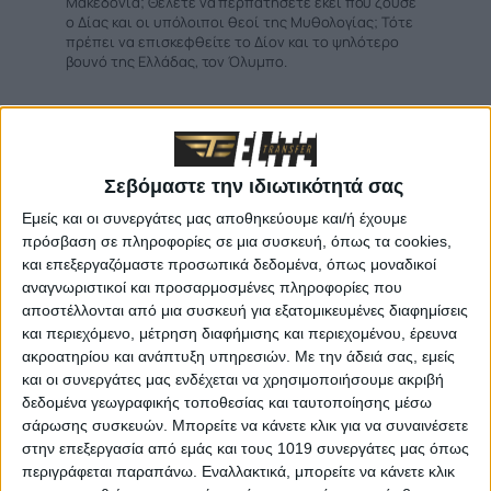
Μακεδονία; Θέλετε να περπατήσετε εκεί που ζούσε
ο Δίας και οι υπόλοιποι θεοί της Μυθολογίας; Τότε
πρέπει να επισκεφθείτε το Δίον και το ψηλότερο
βουνό της Ελλάδας, τον Όλυμπο.
Ιστορική αναδρομή του Δίου
Το Δίον φαίνεται να ιδρύθηκε από τους
Περραιβούς της Θεσσαλίας προς τιμήν του
Σεβόμαστε την ιδιωτικότητά σας
Δία, από τον οποίο πήρε και το όνομά του.
Η πρώτη γραπτή αναφορά στην πόλη γίνεται
Εμείς και οι συνεργάτες μας αποθηκεύουμε και/ή έχουμε
από τον Θουκυδίδη, ο οποίος την αναφέρει
πρόσβαση σε πληροφορίες σε μια συσκευή, όπως τα cookies,
ως την πρώτη πόλη από την οποία πέρασε ο
και επεξεργαζόμαστε προσωπικά δεδομένα, όπως μοναδικοί
στρατηγός της Σπάρτης Βρασίδας το 424
π.Χ.. Στη συνέχεια γίνεται μέρος του
αναγνωριστικοί και προσαρμοσμένες πληροφορίες που
Μακεδονικού βασιλείου και συναντά
αποστέλλονται από μια συσκευή για εξατομικευμένες διαφημίσεις
τεράστια άνθιση. Μετά την υποταγή της
και περιεχόμενο, μέτρηση διαφήμισης και περιεχομένου, έρευνα
Μακεδονίας και συνολικά της Ελλάδας στους
Ρωμαίους, η πόλη ήταν ημιανεξάρτητη
ακροατηρίου και ανάπτυξη υπηρεσιών.
Με την άδειά σας, εμείς
αποικία της Ρώμης, με δικό της νόμισμα και
και οι συνεργάτες μας ενδέχεται να χρησιμοποιήσουμε ακριβή
αυτοδιοίκηση. Την περίοδο αυτή, το Δίον
δεδομένα γεωγραφικής τοποθεσίας και ταυτοποίησης μέσω
παρουσιάζει αξιόλογη εμπορική ανάπτυξη
αλλά τα μνημεία και αγάλματα
σάρωσης συσκευών. Μπορείτε να κάνετε κλικ για να συναινέσετε
μεταφέρονται στη Ρώμη. Κατά τον 4 αιώνα
στην επεξεργασία από εμάς και τους 1019 συνεργάτες μας όπως
μ.Χ οι Πιερείς ασπάζονται τον Χριστιανισμό
περιγράφεται παραπάνω. Εναλλακτικά, μπορείτε να κάνετε κλικ
όπως μαρτυρούν οι δύο βασιλικές που