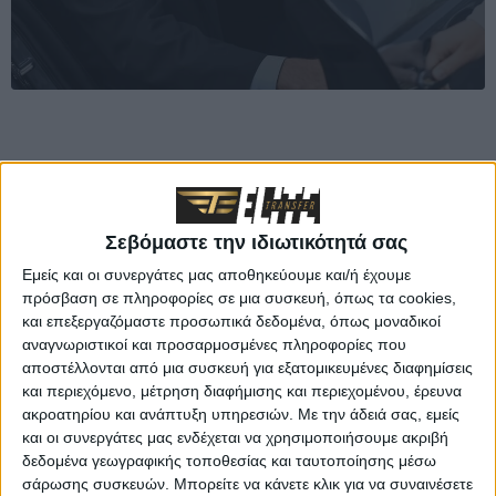
Ταξιδιωτικά Γραφεία
Σεβόμαστε την ιδιωτικότητά σας
Είστε ταξιδιωτικό γραφείο που δραστηριοποιείται στη
Εμείς και οι συνεργάτες μας αποθηκεύουμε και/ή έχουμε
Θεσσαλονίκη, τη Χαλκιδική και γενικότερα τη Βόρεια
πρόσβαση σε πληροφορίες σε μια συσκευή, όπως τα cookies,
Ελλάδα; Αναζητάτε έναν αξιόπιστο συνεργάτη που θα
και επεξεργαζόμαστε προσωπικά δεδομένα, όπως μοναδικοί
αναγνωριστικοί και προσαρμοσμένες πληροφορίες που
αναλάβει τη μεταφορά των πελατών σας; Τότε είσαι στο
αποστέλλονται από μια συσκευή για εξατομικευμένες διαφημίσεις
σωστό μέρος! Η Elite Transfer αναλαμβάνει κάθε
και περιεχόμενο, μέτρηση διαφήμισης και περιεχομένου, έρευνα
ακροατηρίου και ανάπτυξη υπηρεσιών.
Με την άδειά σας, εμείς
μεταφορά με υπευθυνότητα και εγγυάται ότι
και οι συνεργάτες μας ενδέχεται να χρησιμοποιήσουμε ακριβή
προσφέρετε μια ευχάριστη μεταφορική εμπειρία στους
δεδομένα γεωγραφικής τοποθεσίας και ταυτοποίησης μέσω
σάρωσης συσκευών. Μπορείτε να κάνετε κλικ για να συναινέσετε
πελάτες σας!