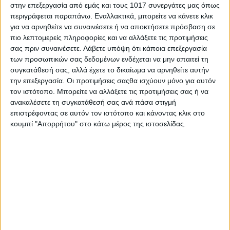
στην επεξεργασία από εμάς και τους 1017 συνεργάτες μας όπως
περιγράφεται παραπάνω. Εναλλακτικά, μπορείτε να κάνετε κλικ
Η καλύτερη επιλογή για
για να αρνηθείτε να συναινέσετε ή να αποκτήσετε πρόσβαση σε
πιο λεπτομερείς πληροφορίες και να αλλάξετε τις προτιμήσεις
εταιρικές μετακινήσεις
σας πριν συναινέσετε.
Λάβετε υπόψη ότι κάποια επεξεργασία
των προσωπικών σας δεδομένων ενδέχεται να μην απαιτεί τη
συγκατάθεσή σας, αλλά έχετε το δικαίωμα να αρνηθείτε αυτήν
την επεξεργασία. Οι προτιμήσεις σαςθα ισχύουν μόνο για αυτόν
Μία εταιρεία θέλει σίγουρα να έχει ευχαριστημένο όλο το
τον ιστότοπο. Μπορείτε να αλλάξετε τις προτιμήσεις σας ή να
ανθρώπινο δυναμικό που σχετίζεται μαζί της. Τι πρέπει
ανακαλέσετε τη συγκατάθεσή σας ανά πάσα στιγμή
επιστρέφοντας σε αυτόν τον ιστότοπο και κάνοντας κλικ στο
να κάνετε αν θέλετε να εξυπηρετήσετε το προσωπικό σας
κουμπί "Απορρήτου" στο κάτω μέρος της ιστοσελίδας.
για την καθημερινή του μετακίνηση στο χώρο εργασίας ή
κάποιον συνεργάτη του εσωτερικού ή εξωτερικού με μία
μεμονωμένη μεταφορά στα γραφεία σας; Φυσικά να
επιλέξετε την Elite Transfer! ‘Ετσι θα είστε σίγουροι ότι
θα έχετε προσφέρει την καλύτερη δυνατή εξυπηρέτηση!