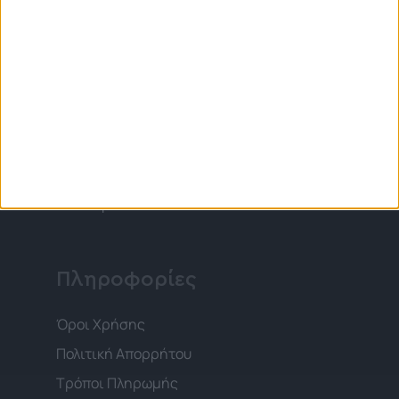
Στην Elite Transfer οι ανάγκες σας είναι ο
λόγος ύπαρξης μας και ο ενθουσιασμός
σας ο άμεσος προορισμός μας. Αξίζετε το
καλύτερο!
Πληροφορίες
Όροι Χρήσης
Πολιτική Απορρήτου
Τρόποι Πληρωμής