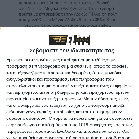
περισσότερες πληροφορίες για το Μακεδονικό
βασίλειο του Μεγάλου Αλεξάνδρου; Τότε σίγουρα
πρέπει να επισκεφθείτε την Αρχαία Πέλλα, τη πόλη
που γεννήθηκε ο Μέγας Αλέξανδρος το 356 π.Χ και
τη Βεργίνα, όπου βρίσκονται οι βασιλικοί τάφοι.
Βεργίνα - Αιγές
Σεβόμαστε την ιδιωτικότητά σας
Η Βεργίνα βρίσκεται στη θέση των αρχαίων
Αιγών της πρώτης πρωτεύουσας της αρχαίας
Εμείς και οι συνεργάτες μας αποθηκεύουμε και/ή έχουμε
Μακεδονίας. Το βασίλειο της Μακεδονίας
πρόσβαση σε πληροφορίες σε μια συσκευή, όπως τα cookies,
και η αρχαία πόλη των Αιγών ιδρύθηκαν το
και επεξεργαζόμαστε προσωπικά δεδομένα, όπως μοναδικοί
650 π.Χ. από τους Αργεάδες, έναν αρχαίο
βασιλικό οίκο, με αρχηγό τον Περδίκκα Α’. Η
αναγνωριστικοί και προσαρμοσμένες πληροφορίες που
πόλη αναπτύχθηκε και όσο ήταν πρωτεύουσα
αποστέλλονται από μια συσκευή για εξατομικευμένες διαφημίσεις
το βασίλειο της Μακεδονίας επεκτάθηκε
και περιεχόμενο, μέτρηση διαφήμισης και περιεχομένου, έρευνα
προς τη σημερινή κεντρική Μακεδονία.
Ακόμα και μετά τη μεταφορά της
ακροατηρίου και ανάπτυξη υπηρεσιών.
Με την άδειά σας, εμείς
πρωτεύουσας στην Πέλλα, οι Αιγές
και οι συνεργάτες μας ενδέχεται να χρησιμοποιήσουμε ακριβή
συνέχιζαν να ακμάζουν και να αποτελούν
δεδομένα γεωγραφικής τοποθεσίας και ταυτοποίησης μέσω
ένα σπουδαίο τελετουργικό κέντρο.
σάρωσης συσκευών. Μπορείτε να κάνετε κλικ για να συναινέσετε
στην επεξεργασία από εμάς και τους 1019 συνεργάτες μας όπως
περιγράφεται παραπάνω. Εναλλακτικά, μπορείτε να κάνετε κλικ
για να αρνηθείτε να συναινέσετε ή να αποκτήσετε πρόσβαση σε