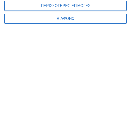
ΠΕΡΙΣΣΟΤΕΡΕΣ ΕΠΙΛΟΓΕΣ
ΔΙΑΦΩΝΩ
Προσεκτικά
επιλεγμένο
προσωπικό,
πρόθυμο να
σας
εξυπηρετήσει