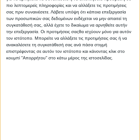
πιο λεπτομερείς πληροφορίες και να αλλάξετε τις προτιμήσεις
Πότε και γιατί έγινε γνωστή η
σας πριν συναινέσετε.
Λάβετε υπόψη ότι κάποια επεξεργασία
Βεργίνα;
των προσωπικών σας δεδομένων ενδέχεται να μην απαιτεί τη
συγκατάθεσή σας, αλλά έχετε το δικαίωμα να αρνηθείτε αυτήν
Η σύγχρονη κωμόπολη της Βεργίνας
την επεξεργασία. Οι προτιμήσεις σαςθα ισχύουν μόνο για αυτόν
ιδρύθηκε το 1922 και έγινε γνωστή
τον ιστότοπο. Μπορείτε να αλλάξετε τις προτιμήσεις σας ή να
παγκοσμίως το 1977, όταν ο Εμμανουήλ
Ανδρόνικος και οι συνεργάτες του
ανακαλέσετε τη συγκατάθεσή σας ανά πάσα στιγμή
ανακάλυψαν εκεί τους τάφους των
επιστρέφοντας σε αυτόν τον ιστότοπο και κάνοντας κλικ στο
Μακεδόνων βασιλέων. Ο πλούτος των
κουμπί "Απορρήτου" στο κάτω μέρος της ιστοσελίδας.
ευρημάτων είναι ανυπολόγιστος και σπάνιας
αρχαιολογικής και ιστορικής σημασίας με
αποτέλεσμα το 1996 ο Αρχαιολογικός
Χώρος της Βεργίνας να ανακηρυχθεί από
την UNESCO ως Μνημείο Παγκόσμιας
Κληρονομιάς.
Ένα σύντομο ταξίδι στην