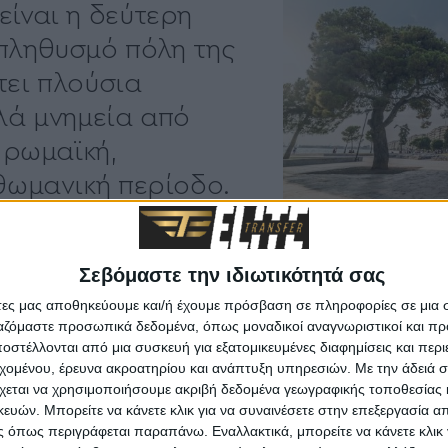
είναι η δεύτερη
πληθυσμό πόλη της
τει πλούσια
λλά μνημεία από
, ρωμαϊκή,
οθωμανική περίοδο.
Σεβόμαστε την ιδιωτικότητά σας
άτες μας αποθηκεύουμε και/ή έχουμε πρόσβαση σε πληροφορίες σε μια
ργαζόμαστε προσωπικά δεδομένα, όπως μοναδικοί αναγνωριστικοί και 
στέλλονται από μια συσκευή για εξατομικευμένες διαφημίσεις και περ
εχομένου, έρευνα ακροατηρίου και ανάπτυξη υπηρεσιών.
Με την άδειά σα
χεται να χρησιμοποιήσουμε ακριβή δεδομένα γεωγραφικής τοποθεσίας 
ών. Μπορείτε να κάνετε κλικ για να συναινέσετε στην επεξεργασία απ
 όπως περιγράφεται παραπάνω. Εναλλακτικά, μπορείτε να κάνετε κλικ γ
ταξίδι στην ιστορία της Θεσ