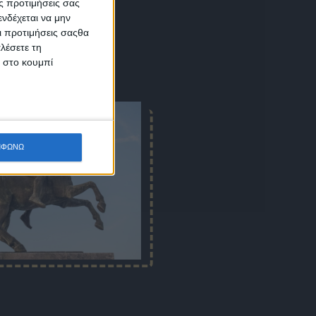
ς προτιμήσεις σας
νδέχεται να μην
Οι προτιμήσεις σαςθα
λέσετε τη
κ στο κουμπί
ΜΦΩΝΩ