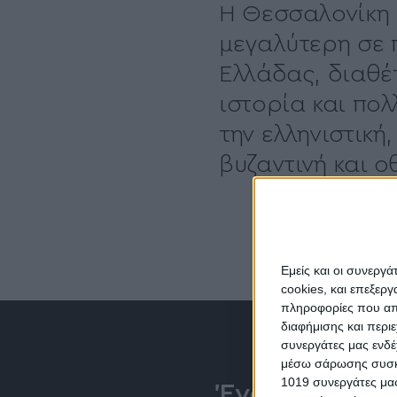
Η Θεσσαλονίκη 
μεγαλύτερη σε 
Ελλάδας, διαθέ
ιστορία και πο
την ελληνιστική
βυζαντινή και 
Εμείς και οι συνεργ
cookies, και επεξε
πληροφορίες που απο
διαφήμισης και περι
συνεργάτες μας ενδέ
μέσω σάρωσης συσκευ
1019 συνεργάτες μας
Ένα σύντομο 