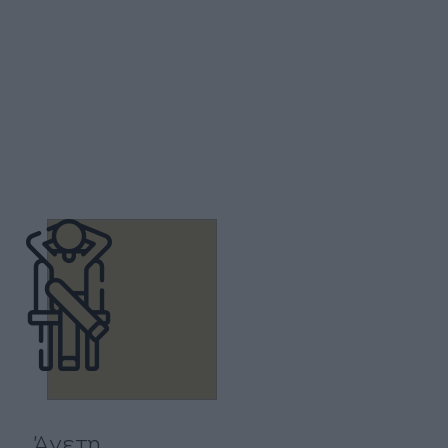
Άνετη