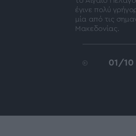
το Αιγαίο Πέλαγο
έγινε πολύ γρήγο
μία από τις σημα
Μακεδονίας.
01
/
10