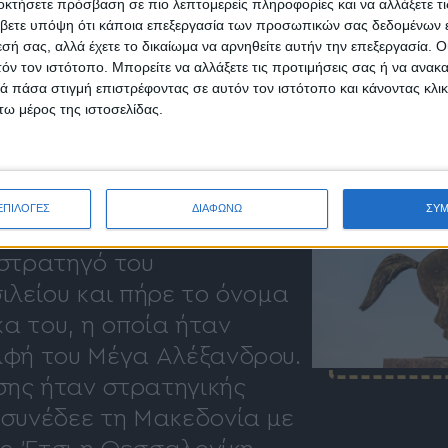
οκτήσετε πρόσβαση σε πιο λεπτομερείς πληροφορίες και να αλλάξετε τι
βετε υπόψη ότι κάποια επεξεργασία των προσωπικών σας δεδομένων ε
1
εσή σας, αλλά έχετε το δικαίωμα να αρνηθείτε αυτήν την επεξεργασία. 
τόν τον ιστότοπο. Μπορείτε να αλλάξετε τις προτιμήσεις σας ή να ανακα
 πάσα στιγμή επιστρέφοντας σε αυτόν τον ιστότοπο και κάνοντας κλι
ω μέρος της ιστοσελίδας.
ρίοδος
ΕΠΙΛΟΓΕΣ
ΔΙΑΦΩΝΩ
ΣΥ
ρύθηκε το 315 π.Χ., από
στρατηγό του
λείου και πήρε το όνομα
κα του, η οποία ήταν
φή του Μέγα Αλέξανδρου.
σης ήταν στρατηγικής
συνέδεε τη Μακεδονία με